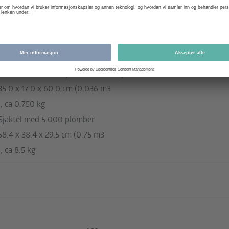
Kapsling eller fliker: hvit
Deksel og knoppet streng: rød, blå
Andre farger på forespørsel
Matter med 5 stk, sjaktel med 500 plomber
35.0 x 17.0 x 60.0 cm (0.036 m3
), ca 0.750 kg
Sjaktel med 5.000 plomber
58.4 x 38.4 x 29.5 cm (0.75 m3
), ca 8.5 kg