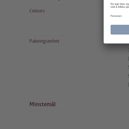
Colours
Pakningsenhet
Minstemål