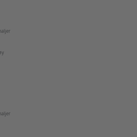
aljer
øy
aljer