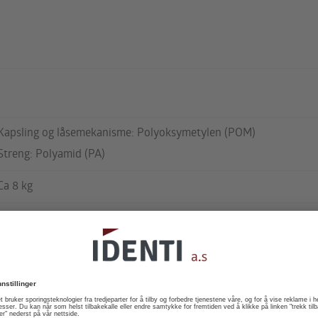
Kapsling og låsemekanisme: Polyoksymetylen (POM)
Streng: Polyamid (PA)
Ca 8 kg
– 5 sifre eller
– 2 sifre (måned) på en linje + 4 sifre (år)
på neste linje
Andre nummereringer på forespørsel
Blindpreget (på forespørsel)