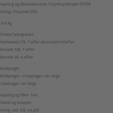
Kapsling og låsemekanisme: Polyoksymetylen (POM)
Streng: Polyamid (PA)
Ca 8 kg
Direkte lasergravert
Interleaved 2/5, 7 siffer pluss kontrollsiffer
Barcode 128, 7 siffer
Barcode 39, 4 siffer
Blindpreget
Blindpreget + foliepreget i én farge
Foliepreget i én farge
Kapsling og fliker: hvit
Deksel og knoppet
streng: rød, blå, lys grå