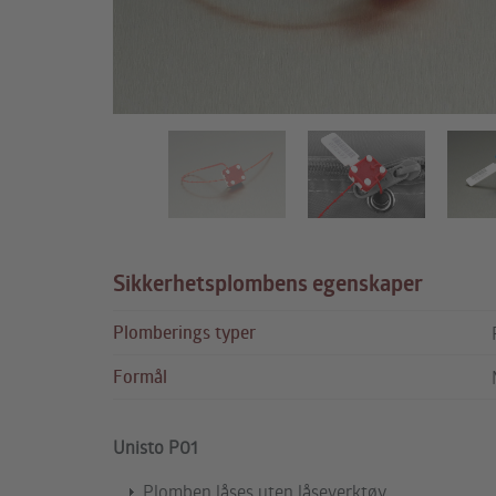
Sikkerhetsplombens egenskaper
Plomberings typer
Formål
Unisto P01
Plomben låses uten låseverktøy