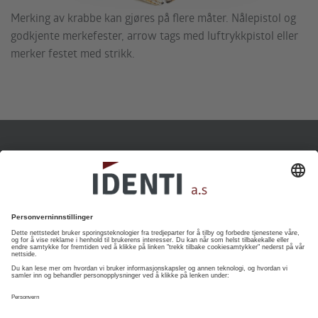
Merking av krabbe kan gjøres på flere måter. Nålepistol og
godkjente merkefester, arrow tags med luftrykkpistol eller
merker festet med strikk.
Telefon
22 60 73 30
E-post
post@identi.no
Beliggenhet